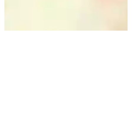
Leaflet
|
Powered by Esri | Esri, HERE, Garmin, USGS, Intermap, INCREMENT P, NRCAN, Esri
Japan, METI, Esri China (Hong Kong), NOSTRA, © OpenStreetMap contributors, and the GIS User
Community
In de buurt