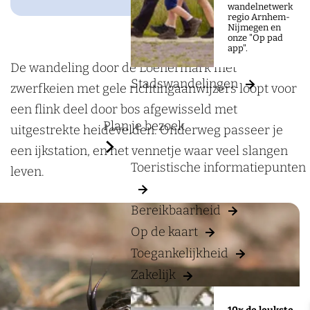
a
'
wandelnetwerk
regio Arnhem-
g
t
Nijmegen en
onze "Op pad
e
V
app".
e
De wandeling door de Loenermark met
Stadswandelingen
n
zwerfkeien met gele richtingaanwijzers loopt voor
n
een flink deel door bos afgewisseld met
Plan je bezoek
e
uitgestrekte heidevelden. Onderweg passeer je
t
een ijkstation, en het vennetje waar veel slangen
Toeristische informatiepunten
j
leven.
e
Bereikbaarheid
Op de kaart
Toegankelijkheid
Zakelijk