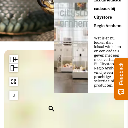
10x de leukste
cadeaus bij
Citystore
Regio Arnhem
Wat is er nu
leuker dan
lokaal winkelen
en een cadeau
geven met een
+
mooi verhaal?
Bij Citystore
Feedback
−
Regio Arnhem
vind je een
prachtige
selectie unieke
producten.
Z
o
e