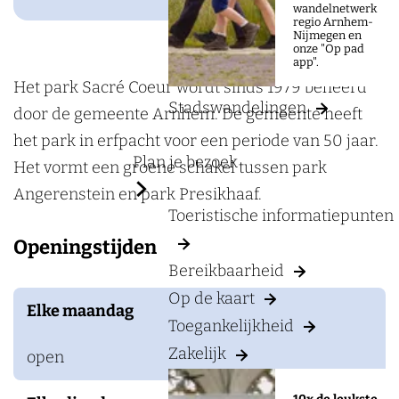
a
P
wandelnetwerk
regio Arnhem-
g
a
Nijmegen en
onze "Op pad
e
r
app".
k
Het park Sacré Coeur wordt sinds 1979 beheerd
Stadswandelingen
S
door de gemeente Arnhem. De gemeente heeft
a
het park in erfpacht voor een periode van 50 jaar.
Plan je bezoek
c
Het vormt een groene schakel tussen park
r
Angerenstein en park Presikhaaf.
Toeristische informatiepunten
é
Openingstijden
C
Bereikbaarheid
o
Op de kaart
e
Elke maandag
Toegankelijkheid
u
r
Zakelijk
open