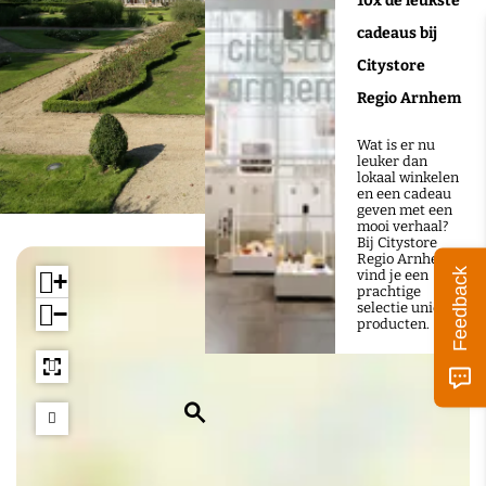
10x de leukste
r
cadeaus bij
f
Citystore
)
Regio Arnhem
Wat is er nu
leuker dan
lokaal winkelen
en een cadeau
geven met een
mooi verhaal?
Bij Citystore
Regio Arnhem
Feedback
vind je een
+
prachtige
selectie unieke
−
producten.
Z
o
e