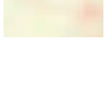
Leaflet
|
Powered by Esri | Esri, HERE, Garmin, USGS, Intermap, INCREMENT P, NRCAN, Esri
Japan, METI, Esri China (Hong Kong), NOSTRA, © OpenStreetMap contributors, and the GIS User
Community
In de buurt