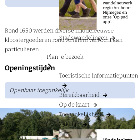
a
W
wandelnetwerk
regio Arnhem-
g
a
Nijmegen en
onze "Op pad
e
r
app".
n
Rond 1650 werden diverse middeleeuwse
Stadswandelingen
s
kloostergoederen rond Arnhem verkocht aan
b
particulieren.
Plan je bezoek
o
Openingstijden
r
Toeristische informatiepunten
n
(
Openbaar toegankelijk
Bereikbaarheid
L
Op de kaart
a
Toegankelijkheid
a
g
Zakelijk
E