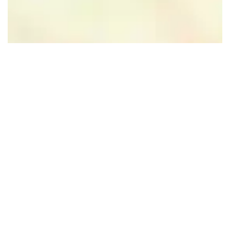
Leaflet
|
Powered by Esri | Esri, HERE, Garmin, USGS, Intermap, INCREMENT P, NRCAN, Esri