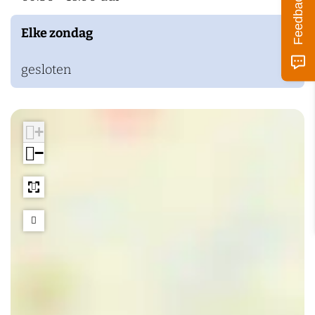
Feedback
k
Elke zondag
e
n
gesloten
+
−