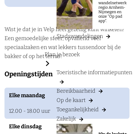
a
W
wandelnetwerk
regio Arnhem-
g
i
Nijmegen en
onze "Op pad
e
n
app".
k
Wist je dat je in Velp heel gezellig kunt winkelen?
Stadswandelingen
e
Een gemoedelijke sfeer, opvallend veel
l
speciaalzaken en wat lekkers tussendoor bij de
Plan je bezoek
c
bakker of op het terras!
e
Toeristische informatiepunten
Openingstijden
n
t
Bereikbaarheid
r
Elke maandag
Op de kaart
u
Toegankelijkheid
m
12.00 - 18.00 uur
V
Zakelijk
Elke dinsdag
e