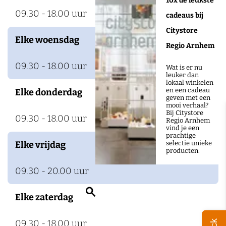
10x de leukste
l
09.30 - 18.00 uur
cadeaus bij
p
Citystore
Elke woensdag
Regio Arnhem
09.30 - 18.00 uur
Wat is er nu
leuker dan
lokaal winkelen
en een cadeau
Elke donderdag
geven met een
mooi verhaal?
Bij Citystore
09.30 - 18.00 uur
Regio Arnhem
vind je een
prachtige
selectie unieke
Elke vrijdag
producten.
09.30 - 20.00 uur
Z
Elke zaterdag
o
e
09.30 - 18.00 uur