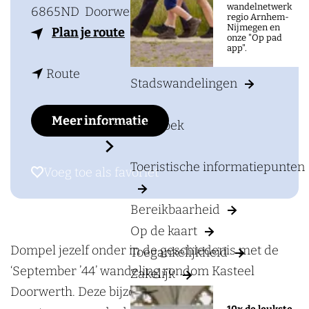
a
wandelnetwerk
6865ND
Doorwerth
regio Arnhem-
g
Nijmegen en
n
Plan je route
onze "Op pad
e
app".
a
n
a
Route
Stadswandelingen
a
r
a
W
Meer informatie
Plan je bezoek
r
a
W
n
Toeristische informatiepunten
Voeg toe als favoriet
Voeg toe als favoriet
a
d
n
e
Bereikbaarheid
d
l
Op de kaart
e
i
Dompel jezelf onder in de geschiedenis met de
Toegankelijkheid
l
n
‘September ’44’ wandeling rondom Kasteel
Zakelijk
i
g
Doorwerth. Deze bijzondere rondleiding neemt je
n
‘