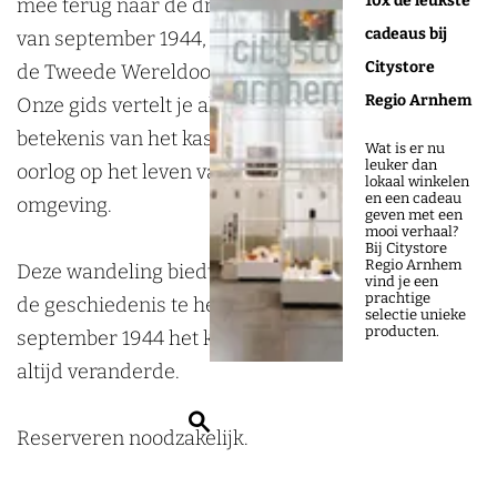
10x de leukste
mee terug naar de dramatische gebeurtenissen
g
S
cadeaus bij
van september 1944, een cruciale periode tijdens
‘
e
Citystore
de Tweede Wereldoorlog.
S
p
Regio Arnhem
Onze gids vertelt je alles over de strategische
e
t
betekenis van het kasteel en de impact van de
Wat is er nu
p
e
leuker dan
oorlog op het leven van de bewoners in de
lokaal winkelen
t
m
en een cadeau
omgeving.
geven met een
e
b
mooi verhaal?
Bij Citystore
m
e
Regio Arnhem
Deze wandeling biedt een unieke gelegenheid om
vind je een
b
r
prachtige
de geschiedenis te herbeleven en te begrijpen hoe
selectie unieke
e
’
producten.
september 1944 het kasteel en zijn omgeving voor
r
4
altijd veranderde.
’
4
Z
4
’
Reserveren noodzakelijk.
o
4
e
’