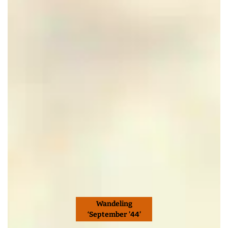
Wandeling
‘September ’44’