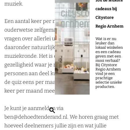
10x de leukste
m
u
S
z
m
muziek.
cadeaus bij
e
m
u
S
e
Citystore
r
m
m
u
r
Een aantal keer per maand presenteren wij een
Regio Arnhem
e
e
m
m
e
ouderwetse zelfgemaakte pubquiz. Boordevol
d
r
e
m
d
vragen over allerlei uiteenlopende thema’s, met
Wat is er nu
leuker dan
i
e
r
e
i
daaronder natuurlijk een plaatjesronde en een
lokaal winkelen
en een cadeau
t
d
e
r
t
muziekronde. Het is een gegarandeerde avond vol
geven met een
mooi verhaal?
i
i
d
e
i
gezelligheid waar je met een team van 2 tot 6
Bij Citystore
Regio Arnhem
o
t
i
d
o
personen aan deel kunt nemen. Let op: we maken
vind je een
prachtige
n
i
t
i
n
de quiz eens per maand zelf, dus je kunt maar 1
selectie unieke
producten.
o
i
t
keer per maand meedoen 🙂
n
o
i
n
o
Je kunt je aanmelden via
Z
n
ben@dehoedtenderand.nl. We horen graag met
o
hoeveel deelnemers jullie zijn en wat jullie
e