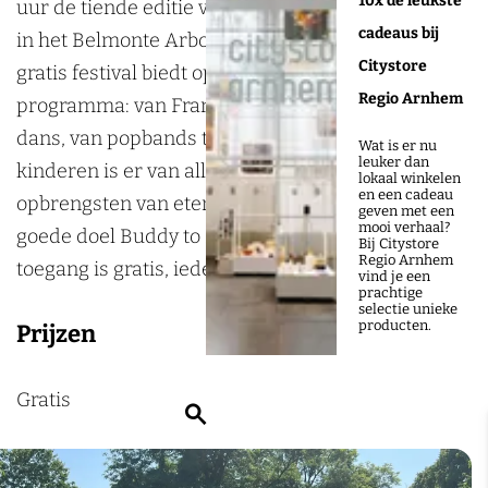
10x de leukste
m
n
uur de tiende editie van Belmondo Festival plaats
cadeaus bij
o
d
in het Belmonte Arboretum in Wageningen. Dit
Citystore
n
o
gratis festival biedt op vier podia een kleurrijk
Regio Arnhem
d
F
programma: van Franse chansons tot Bollywood
o
e
dans, van popbands tot jazz en blues. En ook voor
Wat is er nu
leuker dan
F
s
kinderen is er van alles te beleven. De
lokaal winkelen
en een cadeau
e
t
opbrengsten van eten en drinken gaan naar het
geven met een
mooi verhaal?
s
i
goede doel Buddy to Buddy Wageningen. De
Bij Citystore
Regio Arnhem
t
v
toegang is gratis, iedereen is welkom!
vind je een
prachtige
i
a
selectie unieke
producten.
Prijzen
v
l
a
l
Gratis
Z
o
e