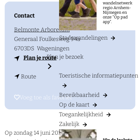
a
wandelnetwerk
regio Arnhem-
g
Nijmegen en
Contact
onze "Op pad
e
app".
Belmonte Arboretum
Stadswandelingen
Generaal Foulkesweg 94a
6703DS
Wageningen
Plan je bezoek
n
Plan je route
a
Toeristische informatiepunten
n
a
Route
a
r
Bereikbaarheid
a
B
Voeg toe als favoriet
Voeg toe als favoriet
r
e
Op de kaart
B
l
Toegankelijkheid
e
m
Zakelijk
l
o
Op zondag 14 juni 2026 vindt van 13.00 tot 19.00