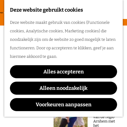
heerlijke zomer
in de regio
Deze website gebruikt cookies
F
Arnhem.
G
a
M
Deze website maakt gebruik van cookies (Functionele
a
v
e
cookies, Analytische cookies, Marketing cookies) die
n
Sorry, deze activiteit is niet meer
Routes
o
n
noodzakelijk zijn om de website zo goed mogelijk te laten
a
beschikbaar. Bekijk het
actuele aanbod
voor
r
u
functioneren. Door op accepteren te klikken, geef je aan
a
de beschikbare opties.
Wandelen
i
hiermee akkoord te gaan.
r
Fietsen
e
d
Belmondo Festival
Routeplanner
t
Alles accepteren
e
e
Ga op pad in
h
Alleen noodzakelijk
n
onze regio!
o
Waar:
Wanneer:
m
Voorkeuren aanpassen
Ontdek de
Belmonte Arboretum
t/m 14 juni
natuur en rijke
e
geschiedenis
van de regio
p
Arnhem met
het