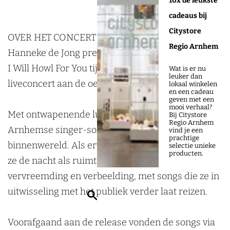
10x de leukste
n
a
a
e
cadeaus bij
n
n
n
k
Citystore
e
n
n
e
OVER HET CONCERT
Regio Arnhem
k
e
e
d
Hanneke de Jong presenteert haar nieuwe album
e
k
k
e
I Will Howl For You tijdens een bijzonder
Wat is er nu
leuker dan
d
e
e
J
liveconcert aan de oever van de Rijn.
lokaal winkelen
en een cadeau
e
d
d
o
geven met een
mooi verhaal?
J
e
e
n
Met ontwapenende luistersongs neemt deze
Bij Citystore
Regio Arnhem
o
J
J
g
Arnhemse singer-songwriter je mee in haar
vind je een
prachtige
n
o
o
-
binnenwereld. Als ervaren ‘wakkerligger’ verkent
selectie unieke
producten.
g
n
n
R
ze de nacht als ruimte voor reflectie,
-
g
g
e
vervreemding en verbeelding, met songs die ze in
R
-
-
l
uitwisseling met het publiek verder laat reizen.
Z
e
R
R
e
o
l
e
e
a
Voorafgaand aan de release vonden de songs via
e