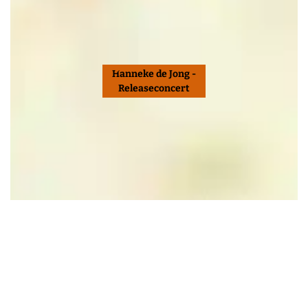
Hanneke de Jong -
Releaseconcert