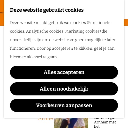
heerlijke zomer
in de regio
Deze website gebruikt cookies
F
Arnhem.
G
a
M
Deze website maakt gebruik van cookies (Functionele
a
v
e
cookies, Analytische cookies, Marketing cookies) die
n
Sorry, deze activiteit is niet meer
Routes
o
n
noodzakelijk zijn om de website zo goed mogelijk te laten
a
beschikbaar. Bekijk het
actuele aanbod
voor
r
u
functioneren. Door op accepteren te klikken, geef je aan
a
de beschikbare opties.
Wandelen
i
hiermee akkoord te gaan.
r
Fietsen
e
d
Hanneke de Jong -
Routeplanner
t
Alles accepteren
e
Releaseconcert
e
Ga op pad in
h
Alleen noodzakelijk
n
onze regio!
o
m
Voorkeuren aanpassen
Ontdek de
Waar:
Wanneer:
natuur en rijke
e
geschiedenis
Arnhem
t/m 4 juli
van de regio
p
Arnhem met
het