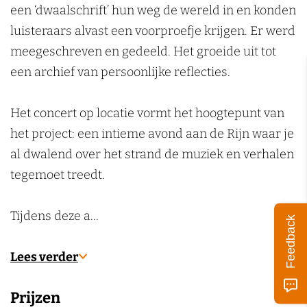
e
l
l
s
een ‘dwaalschrift’ hun weg de wereld in en konden
k
a
e
e
e
luisteraars alvast een voorproefje krijgen. Er werd
e
s
a
a
c
meegeschreven en gedeeld. Het groeide uit tot
n
e
s
s
o
een archief van persoonlijke reflecties.
c
e
e
n
o
c
c
c
Het concert op locatie vormt het hoogtepunt van
n
o
o
e
het project: een intieme avond aan de Rijn waar je
c
n
n
r
al dwalend over het strand de muziek en verhalen
e
c
c
t
tegemoet treedt.
r
e
e
t
r
r
Tijdens deze a…
Feedback
t
t
Lees verder
Prijzen