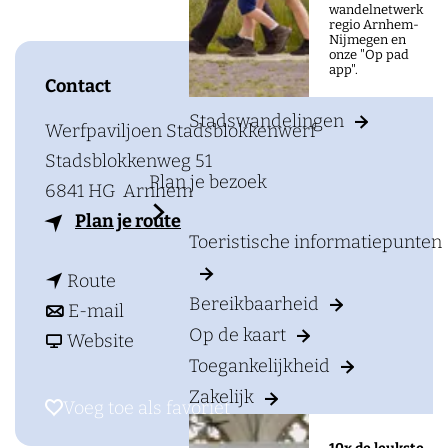
a
wandelnetwerk
regio Arnhem-
g
Nijmegen en
onze "Op pad
e
app".
Contact
Stadswandelingen
Werfpaviljoen Stadsblokkenwerf
Stadsblokkenweg 51
Plan je bezoek
6841 HG
Arnhem
n
Plan je route
Toeristische informatiepunten
a
n
a
Route
Bereikbaarheid
a
n
r
E-mail
Op de kaart
a
a
v
H
Website
Toegankelijkheid
r
a
a
a
Zakelijk
H
r
n
n
Voeg toe als favoriet
Voeg toe als favoriet
a
H
H
n