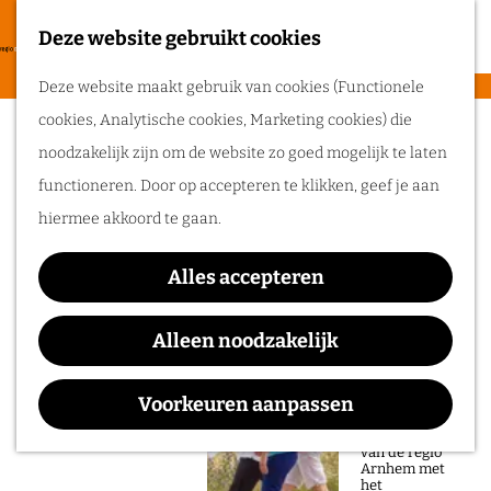
heerlijke zomer
in de regio
Deze website gebruikt cookies
F
Arnhem.
G
a
M
Deze website maakt gebruik van cookies (Functionele
a
v
e
cookies, Analytische cookies, Marketing cookies) die
n
Sorry, deze activiteit is niet meer
Routes
o
n
noodzakelijk zijn om de website zo goed mogelijk te laten
a
beschikbaar. Bekijk het
actuele aanbod
voor
r
u
functioneren. Door op accepteren te klikken, geef je aan
a
de beschikbare opties.
Wandelen
i
hiermee akkoord te gaan.
r
Fietsen
e
d
Belmondo Festival
Routeplanner
t
Alles accepteren
e
e
Ga op pad in
h
Alleen noodzakelijk
n
onze regio!
o
Waar:
Wanneer:
m
Voorkeuren aanpassen
Ontdek de
Belmonte Arboretum
t/m 14 juni
natuur en rijke
e
geschiedenis
van de regio
p
Arnhem met
het