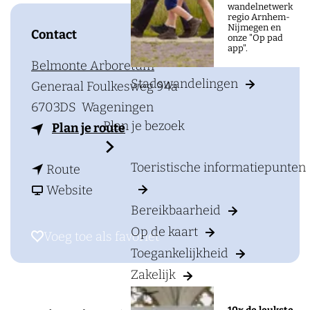
a
wandelnetwerk
regio Arnhem-
g
Nijmegen en
Contact
onze "Op pad
e
app".
Belmonte Arboretum
Stadswandelingen
Generaal Foulkesweg 94a
6703DS
Wageningen
Plan je bezoek
n
Plan je route
a
Toeristische informatiepunten
n
a
Route
a
v
r
Website
Bereikbaarheid
a
a
B
r
n
e
Op de kaart
Voeg toe als favoriet
Voeg toe als favoriet
B
B
l
Toegankelijkheid
e
e
m
Zakelijk
l
l
o