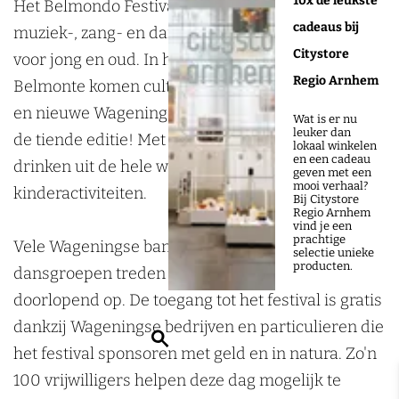
10x de leukste
m
m
n
Het Belmondo Festival is hét internationale
cadeaus bij
o
o
d
muziek-, zang- en dansfestival van Wageningen
Citystore
n
n
o
voor jong en oud. In het groene Arboretum
Regio Arnhem
d
d
F
Belmonte komen culturen, inwoners, studenten
o
o
e
en nieuwe Wageningers samen. Dit jaar vieren we
Wat is er nu
leuker dan
F
F
s
de tiende editie! Met optredens, dans, eten en
lokaal winkelen
en een cadeau
e
e
t
drinken uit de hele wereld en tal van
geven met een
mooi verhaal?
s
s
i
kinderactiviteiten.
Bij Citystore
Regio Arnhem
t
t
v
vind je een
prachtige
i
i
a
Vele Wageningse bandjes, muziek-, zang- en
selectie unieke
producten.
v
v
l
dansgroepen treden van 13.00 tot 19.00 uur
a
a
doorlopend op. De toegang tot het festival is gratis
l
l
dankzij Wageningse bedrijven en particulieren die
Z
het festival sponsoren met geld en in natura. Zo'n
o
100 vrijwilligers helpen deze dag mogelijk te
e