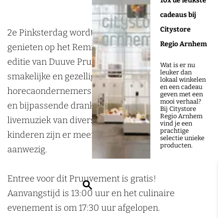
10x de leukste
P
v
u
u
P
cadeaus bij
r
e
v
u
r
Citystore
u
P
e
v
u
2e Pinksterdag wordt het weer smullen en
Regio Arnhem
u
r
P
e
u
genieten op het Remigiusplein in Duiven! De 4e
v
u
r
P
v
editie van Duuve Pruuve belooft weer een
Wat is er nu
leuker dan
e
u
u
r
e
smakelijke en gezellige middag te worden. 10
lokaal winkelen
en een cadeau
v
u
u
horecaondernemers presenteren hun gerechten
geven met een
mooi verhaal?
e
v
u
en bijpassende dranken onder het genot van
Bij Citystore
Regio Arnhem
e
v
livemuziek van diverse artiesten. Voor de
vind je een
prachtige
e
kinderen zijn er meerdere springkussens
selectie unieke
producten.
aanwezig.
Entree voor dit Pruuvement is gratis!
Z
Aanvangstijd is 13:00 uur en het culinaire
o
evenement is om 17:30 uur afgelopen.
e