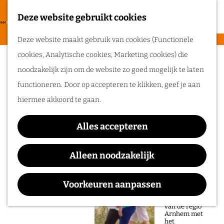
heerlijke zomer
in de regio
Deze website gebruikt cookies
F
Arnhem.
G
a
M
Deze website maakt gebruik van cookies (Functionele
a
v
e
cookies, Analytische cookies, Marketing cookies) die
n
Sorry, deze activiteit is niet meer
Routes
o
n
noodzakelijk zijn om de website zo goed mogelijk te laten
a
beschikbaar. Bekijk het
actuele aanbod
voor
r
u
functioneren. Door op accepteren te klikken, geef je aan
a
de beschikbare opties.
Wandelen
i
hiermee akkoord te gaan.
r
Fietsen
e
d
Duuve Pruuve
Routeplanner
t
Alles accepteren
e
e
Ga op pad in
h
Alleen noodzakelijk
n
onze regio!
o
Waar:
Wanneer:
m
Voorkeuren aanpassen
Ontdek de
DUIVEN
t/m 25 mei
natuur en rijke
e
geschiedenis
van de regio
p
Arnhem met
het