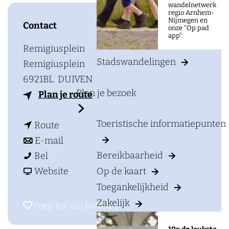
a
wandelnetwerk
regio Arnhem-
g
Nijmegen en
Contact
onze "Op pad
e
app".
Remigiusplein
Stadswandelingen
Remigiusplein
6921BL
DUIVEN
Plan je bezoek
n
Plan je route
a
Toeristische informatiepunten
n
a
Route
a
n
r
E-mail
Bereikbaarheid
D
a
a
D
Bel
u
r
a
v
u
Op de kaart
Website
u
D
r
a
u
Toegankelijkheid
v
u
D
n
v
Zakelijk
Voeg toe als favoriet
Voeg toe als favoriet
e
u
u
D
e