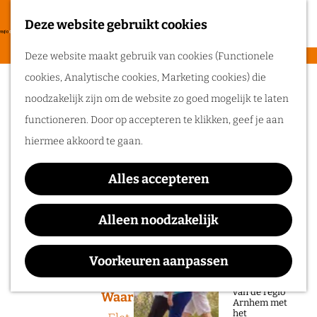
heerlijke zomer
in de regio
Deze website gebruikt cookies
F
Arnhem.
G
a
M
Deze website maakt gebruik van cookies (Functionele
a
v
e
cookies, Analytische cookies, Marketing cookies) die
n
Sorry, deze activiteit is niet meer
Routes
o
n
noodzakelijk zijn om de website zo goed mogelijk te laten
a
beschikbaar. Bekijk het
actuele aanbod
voor
r
u
functioneren. Door op accepteren te klikken, geef je aan
a
de beschikbare opties.
Wandelen
i
hiermee akkoord te gaan.
r
Fietsen
e
d
Festival de la Plume -
Routeplanner
t
Alles accepteren
e
Theaterfestival park
e
Ga op pad in
h
Alleen noodzakelijk
n
Lingezegen
onze regio!
o
m
Voorkeuren aanpassen
Ontdek de
natuur en rijke
e
geschiedenis
van de regio
p
Waar:
Wanneer:
Arnhem met
het