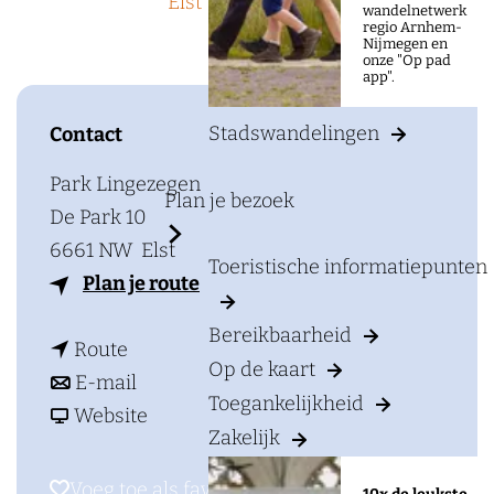
a
Elst
t/m 14 juni
wandelnetwerk
regio Arnhem-
g
Nijmegen en
onze "Op pad
e
app".
Stadswandelingen
Contact
Park Lingezegen
Plan je bezoek
De Park 10
6661 NW
Elst
Toeristische informatiepunten
n
Plan je route
a
Bereikbaarheid
n
a
Route
Op de kaart
a
n
r
E-mail
Toegankelijkheid
a
a
v
F
Website
Zakelijk
r
a
a
e
F
r
n
s
Voeg toe als favoriet
Voeg toe als favoriet