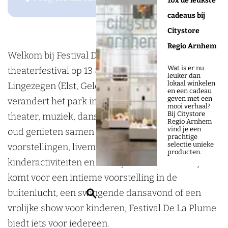
10x de leukste
e
F
F
t
cadeaus bij
s
e
e
i
Citystore
t
s
s
v
Regio Arnhem
i
t
t
a
Welkom bij Festival De La Plume, het bruisende
Wat is er nu
v
i
i
l
theaterfestival op 13 & 14 juni 2026 in Park
leuker dan
lokaal winkelen
a
v
v
d
Lingezegen (Elst, Gelderland). Twee dagen lang
en een cadeau
geven met een
l
a
a
e
verandert het park in een magische plek vol
mooi verhaal?
Bij Citystore
d
l
l
l
theater, muziek, dans, cabaret en beleving. Jong en
Regio Arnhem
vind je een
e
d
d
a
oud genieten samen van bijzondere
prachtige
selectie unieke
l
e
e
P
voorstellingen, livemuziek, straatacts,
producten.
a
l
l
l
kinderactiviteiten en heerlijke foodtrucks. Of je nu
P
a
a
u
komt voor een intieme voorstelling in de
Z
l
P
P
m
buitenlucht, een swingende dansavond of een
o
u
l
l
e
vrolijke show voor kinderen, Festival De La Plume
e
m
u
u
-
biedt iets voor iedereen.