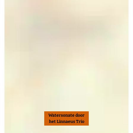
Watersonate door
het Linnaeus Trio