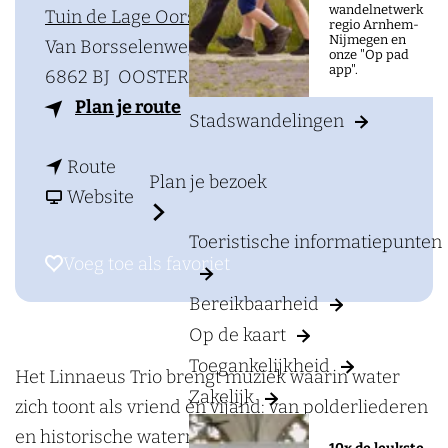
a
wandelnetwerk
Tuin de Lage Oorsprong
regio Arnhem-
g
Nijmegen en
Van Borsselenweg 36
onze "Op pad
e
app".
6862 BJ
OOSTERBEEK
n
Plan je route
Stadswandelingen
a
n
a
Route
Plan je bezoek
a
v
r
Website
a
a
W
Toeristische informatiepunten
r
n
a
Voeg toe als favoriet
Voeg toe als favoriet
W
W
t
Bereikbaarheid
a
a
e
Op de kaart
t
t
r
Toegankelijkheid
e
e
s
Het Linnaeus Trio brengt muziek waarin water
Zakelijk
r
r
o
zich toont als vriend èn vijand: van polderliederen
s
s
n
en historische watermuziek tot hedendaagse