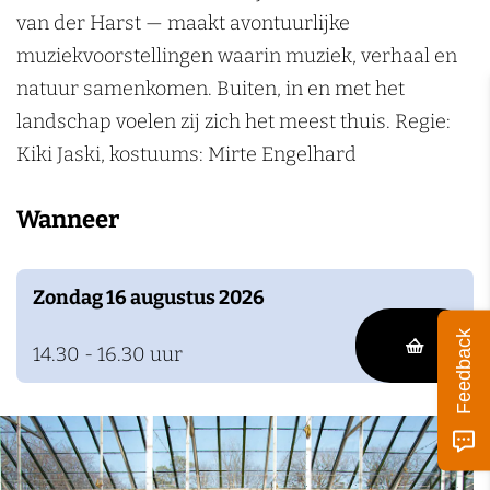
k
n
n
e
van der Harst — maakt avontuurlijke
e
a
a
u
muziekvoorstellingen waarin muziek, verhaal en
n
e
e
s
natuur samenkomen. Buiten, in en met het
u
u
T
landschap voelen zij zich het meest thuis. Regie:
s
s
r
Kiki Jaski, kostuums: Mirte Engelhard
T
T
i
Wanneer
r
r
o
i
i
o
o
Zondag 16 augustus 2026
Feedback
14.30 - 16.30 uur