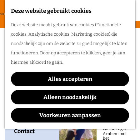
heerlijke zomer
in de regio
Deze website gebruikt cookies
F
Arnhem.
G
a
M
Deze website maakt gebruik van cookies (Functionele
a
Watersonate door het
v
e
cookies, Analytische cookies, Marketing cookies) die
n
Routes
o
n
Linnaeus Trio
noodzakelijk zijn om de website zo goed mogelijk te laten
a
r
u
functioneren. Door op accepteren te klikken, geef je aan
a
Wandelen
i
hiermee akkoord te gaan.
r
Fietsen
e
d
Waar:
Wanneer:
Routeplanner
t
Alles accepteren
e
Tuin de Lage
zondag 16
e
Ga op pad in
h
Oorsprong
augustus
Alleen noodzakelijk
n
onze regio!
o
m
Voorkeuren aanpassen
Ontdek de
natuur en rijke
e
geschiedenis
van de regio
p
Contact
Arnhem met
het