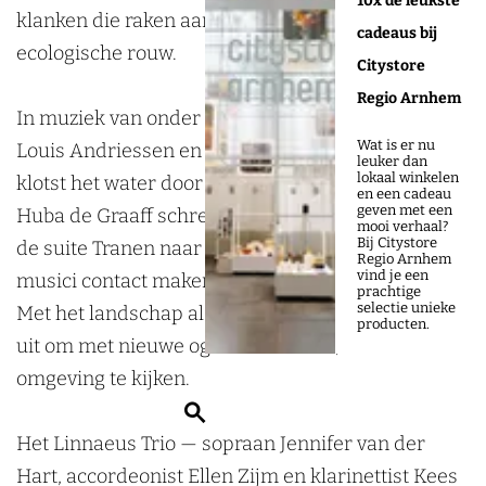
10x de leukste
o
o
a
klanken die raken aan natuurbeleving en
cadeaus bij
n
n
t
ecologische rouw.
Citystore
a
a
e
Regio Arnhem
t
t
d
In muziek van onder anderen Henriëtte Bosmans,
Wat is er nu
e
e
o
Louis Andriessen en Ad Wammes kabbelt, ruist en
leuker dan
lokaal winkelen
d
d
o
klotst het water door het programma. Componiste
en een cadeau
geven met een
o
o
r
Huba de Graaff schreef speciaal voor Watersonate
mooi verhaal?
Bij Citystore
o
o
h
de suite Tranen naar de zee dragen, waarin de
Regio Arnhem
vind je een
r
r
e
musici contact maken met het water in zichzelf.
prachtige
selectie unieke
h
h
t
Met het landschap als decor nodigt Watersonate
producten.
e
e
L
uit om met nieuwe ogen naar water, natuur en
t
t
i
omgeving te kijken.
Z
L
L
n
o
i
i
n
Het Linnaeus Trio — sopraan Jennifer van der
e
n
n
a
Hart, accordeonist Ellen Zijm en klarinettist Kees