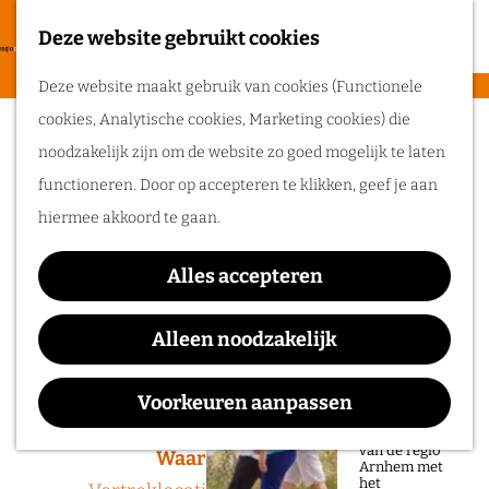
heerlijke zomer
in de regio
Deze website gebruikt cookies
F
Arnhem.
G
a
M
Deze website maakt gebruik van cookies (Functionele
a
v
e
cookies, Analytische cookies, Marketing cookies) die
n
Sorry, deze activiteit is niet meer
Routes
o
n
noodzakelijk zijn om de website zo goed mogelijk te laten
a
beschikbaar. Bekijk het
actuele aanbod
voor
r
u
functioneren. Door op accepteren te klikken, geef je aan
a
de beschikbare opties.
Wandelen
i
hiermee akkoord te gaan.
r
Fietsen
e
d
Paaseieren zoeken met
Routeplanner
t
Alles accepteren
e
het schip de Blauwe
e
Ga op pad in
h
Alleen noodzakelijk
n
Bever
onze regio!
o
m
Voorkeuren aanpassen
Ontdek de
natuur en rijke
e
geschiedenis
van de regio
p
Waar:
Wanneer:
Arnhem met
het