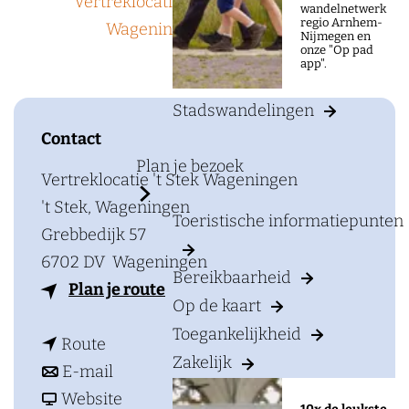
a
Vertreklocatie 't Stek
t/m 5
wandelnetwerk
regio Arnhem-
g
Wageningen
april
Nijmegen en
onze "Op pad
e
app".
Stadswandelingen
Contact
Plan je bezoek
Vertreklocatie 't Stek Wageningen
't Stek, Wageningen
Toeristische informatiepunten
Grebbedijk 57
6702 DV
Wageningen
Bereikbaarheid
n
Plan je route
Op de kaart
a
Toegankelijkheid
n
a
Route
Zakelijk
a
n
r
E-mail
a
a
v
P
Website