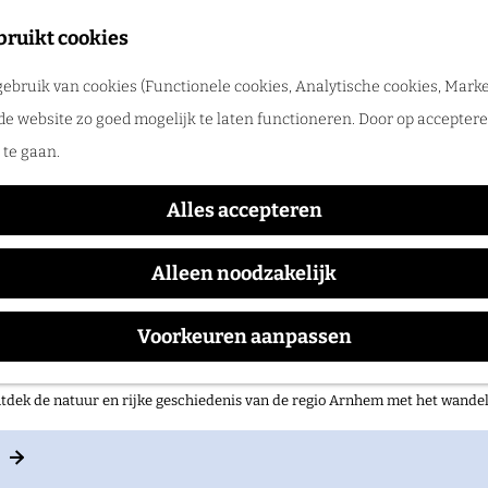
merpret in de regio Arnhem
bruikt cookies
tdek de leukste zomeruitjes, zwemplekken, festivals en vakantietips voor 
ebruik van cookies (Functionele cookies, Analytische cookies, Marke
ArtBorne 2026
de website zo goed mogelijk te laten functioneren. Door op accepteren
te gaan.
Alles accepteren
Waar:
Wanneer:
Oosterbeek
zaterdag 5 september
Alleen noodzakelijk
Voorkeuren aanpassen
 op pad in onze regio!
tdek de natuur en rijke geschiedenis van de regio Arnhem met het wand