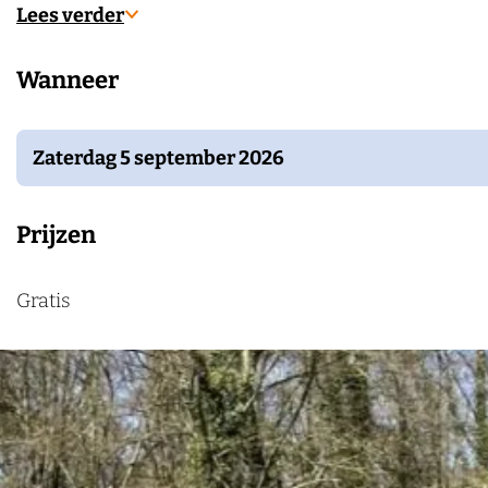
0
6
Lees verder
e
2
k
Wanneer
6
e
n
Zaterdag 5 september 2026
Prijzen
Gratis