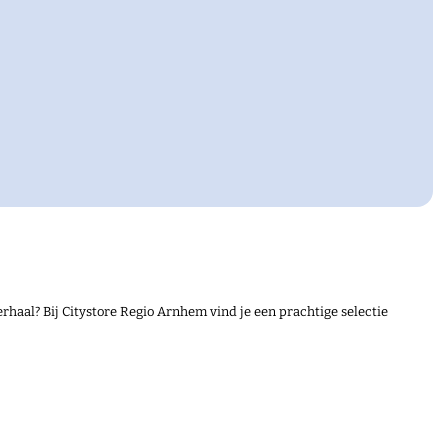
e thema’s vrijheid en herdenken tot leven met
ereld waarin oorlogen en conflicten opnieuw
rhaal? Bij Citystore Regio Arnhem vind je een prachtige selectie