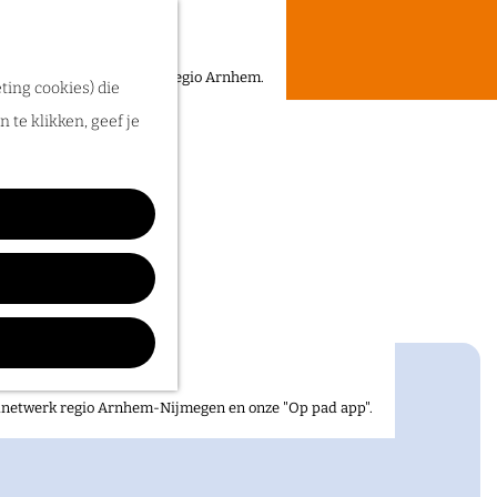
een heerlijke zomer in de regio Arnhem.
ting cookies) die
 te klikken, geef je
elnetwerk regio Arnhem-Nijmegen en onze "Op pad app".