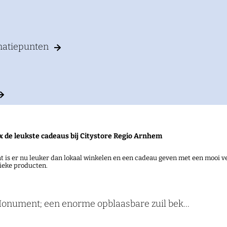
rmatiepunten
x de leukste cadeaus bij Citystore Regio Arnhem
e ArtBorne-projecten sinds 2009, brengt ook dit jaar d
ecten nodigen uit tot reflectie en beleving. In een w
t is er nu leuker dan lokaal winkelen en een cadeau geven met een mooi ve
ieke producten.
de kwetsbaarheid van vrijheid.
Monument; een enorme opblaasbare zuil bek…