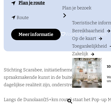
a
n
Plan je route
g
Plan je bezoek
a
e
n
a
Route
Toeristische info
a
r
Bereikbaarheid
a
A
Voeg toe als favoriet
Voeg toe als favoriet
Meer informatie
Op de kaart
r
r
Toegankelijkheid
A
t
Zakelijk
r
B
t
o
10
B
r
Stichting Scarabee, initiatiefnemer van de jaarlijks
o
n
spraakmakende kunst in de buitenlucht. De kunstproj
Wa
un
r
e
dagelijkse realiteit zijn, onderstrepen deze werken 
n
2
e
0
Langs de Dunolaan(15+km route) staat het Pop-up 
Z
2
2
o