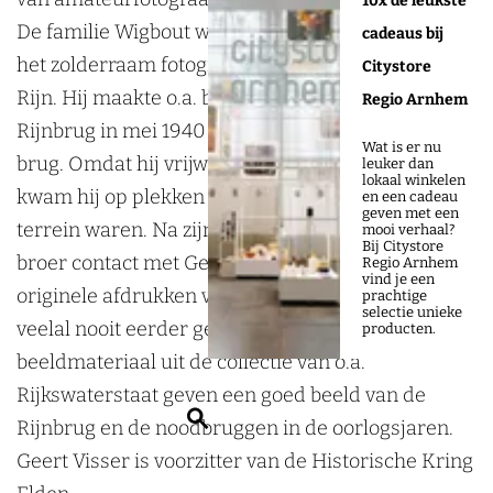
10x de leukste
i
g
De familie Wigbout woonde op de Rijnkade. Vanuit
cadeaus bij
n
2
het zolderraam fotografeerde Frits de brug en de
Citystore
g
0
Rijn. Hij maakte o.a. beelden van de opgeblazen
Regio Arnhem
2
2
Rijnbrug in mei 1940 en de bouw van de tweede
0
6
Wat is er nu
brug. Omdat hij vrijwilliger was bij de brandweer,
leuker dan
2
lokaal winkelen
kwam hij op plekken die voor anderen verboden
en een cadeau
6
geven met een
terrein waren. Na zijn dood zocht zijn jongere
mooi verhaal?
Bij Citystore
broer contact met Geert Visser en liet hem de
Regio Arnhem
vind je een
originele afdrukken van broer Frits na. Deze,
prachtige
selectie unieke
veelal nooit eerder getoonde foto’s, aangevuld met
producten.
beeldmateriaal uit de collectie van o.a.
Rijkswaterstaat geven een goed beeld van de
Z
Rijnbrug en de noodbruggen in de oorlogsjaren.
o
Geert Visser is voorzitter van de Historische Kring
e