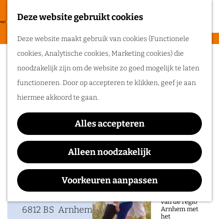
heerlijke zomer
in de regio
Deze website gebruikt cookies
F
Arnhem.
G
a
M
Deze website maakt gebruik van cookies (Functionele
a
Lomboklezing 2026
v
e
cookies, Analytische cookies, Marketing cookies) die
n
Routes
o
n
noodzakelijk zijn om de website zo goed mogelijk te laten
a
r
u
functioneren. Door op accepteren te klikken, geef je aan
a
Wandelen
i
hiermee akkoord te gaan.
Waar:
Wanneer:
r
Fietsen
e
Arnhem
donderdag 10 september
d
Routeplanner
t
Alles accepteren
e
e
Ga op pad in
h
Alleen noodzakelijk
n
onze regio!
o
Contact
m
Voorkeuren aanpassen
Ontdek de
natuur en rijke
e
Mauritsstraat 22
geschiedenis
van de regio
p
6812 BS
Arnhem
Arnhem met
het