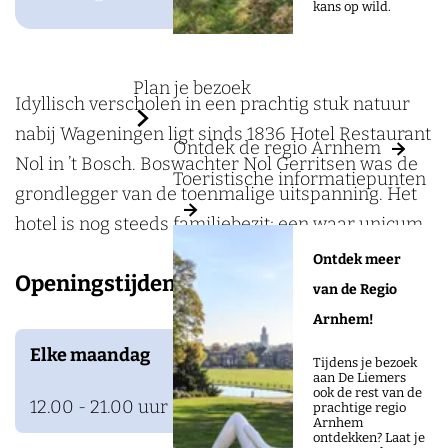
a
kans op wild.
H
g
o
e
t
Plan je bezoek
e
Idyllisch verscholen in een prachtig stuk natuur
l
nabij Wageningen ligt sinds 1836 Hotel Restaurant
Ontdek de regio Arnhem
-
Nol in ’t Bosch. Boswachter Nol Gerritsen was de
Toeristische informatiepunten
R
grondlegger van de toenmalige uitspanning. Het
e
hotel is nog steeds familiebezit; een waar unicum.
s
Ontdek meer
Openingstijden
t
van de Regio
a
Arnhem!
u
Elke maandag
Tijdens je bezoek
r
aan De Liemers
ook de rest van de
a
12.00 - 21.00 uur
prachtige regio
Arnhem
n
ontdekken? Laat je