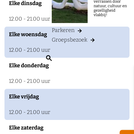
verrassen door
Elke dinsdag
t
natuur, cultuur en
gezelligheid
N
vlakbij!
12.00 - 21.00 uur
o
Parkeren
l
Elke woensdag
Groepsbezoek
i
n
12.00 - 21.00 uur
Z
h
Elke donderdag
o
e
e
t
12.00 - 21.00 uur
k
B
e
o
Elke vrijdag
n
s
12.00 - 21.00 uur
c
h
Elke zaterdag