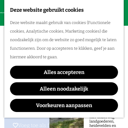
Deze website gebruikt cookies
F
Routes
G
a
M
Deze website maakt gebruik van cookies (Functionele
a
Hotel-Restaurant Nol in
v
e
Wandelen
cookies, Analytische cookies, Marketing cookies) die
n
o
n
het Bosch
Fietsroutes
noodzakelijk zijn om de website zo goed mogelijk te laten
a
r
u
functioneren. Door op accepteren te klikken, geef je aan
a
Fietsen tussen
i
hiermee akkoord te gaan.
r
heuvels en
e
Contact
d
rivieren
t
Alles accepteren
e
Hartenseweg 60
e
Ontdek op deze
h
afwisselende
Alleen noodzakelijk
6704 PA
Wageningen
n
fietsroute door de
o
Veluwezoom de
n
Plan je route
overgang van
m
bosrijke heuvels
Voorkeuren aanpassen
a
naar het open
e
rivierenlandschap,
a
met onderweg
p
landgoederen,
r
Voeg toe als favoriet
Voeg toe als favoriet
heidevelden en