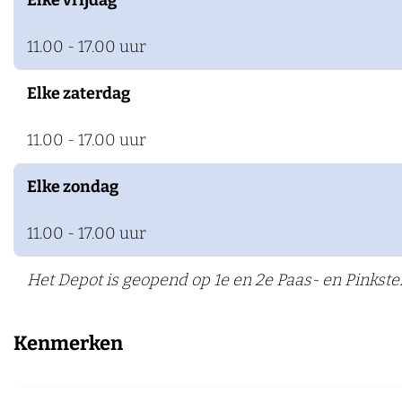
Elke vrijdag
D
e
11.00 - 17.00 uur
p
o
Elke zaterdag
t
11.00 - 17.00 uur
Elke zondag
11.00 - 17.00 uur
Het Depot is geopend op 1e en 2e Paas- en Pinkst
Kenmerken