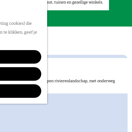
ants, statige kastelen, kunst, tuinen en gezellige winkels.
ting cookies) die
 te klikken, geef je
bosrijke heuvels naar het open rivierenlandschap, met onderweg