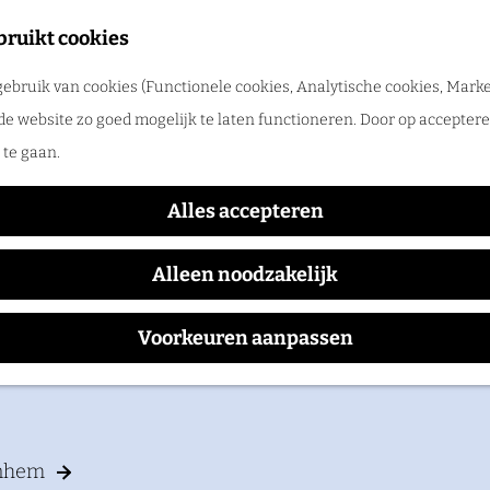
 je tijdens een dagje uit op de Veluwezoom verrassen door sfeervolle restaur
bruikt cookies
ebruik van cookies (Functionele cookies, Analytische cookies, Marke
Beeldengalerij Het Depot
de website zo goed mogelijk te laten functioneren. Door op accepteren
te gaan.
Alles accepteren
tsen tussen heuvels en rivieren
Alleen noodzakelijk
ek op deze afwisselende fietsroute door de Veluwezoom de overgang van 
goederen, heidevelden en kans op wild.
Voorkeuren aanpassen
rnhem