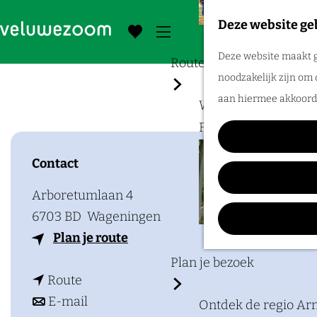
Laat
Deze website ge
F
G
a
M
Deze website maakt g
a
Routes
v
e
noodzakelijk zijn om 
n
o
n
aan hiermee akkoord 
a
Wandelen
r
u
a
Fietsroutes
i
r
e
Contact
Fie
d
t
e
Arboretumlaan 4
Ontd
e
land
h
6703 BD
Wageningen
n
o
n
Plan je route
m
a
Plan je bezoek
e
n
a
Route
p
a
n
r
E-mail
Ontdek de regio A