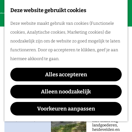
Deze website gebruikt cookies
F
Routes
G
a
M
Deze website maakt gebruik van cookies (Functionele
a
Nederlands
v
e
Wandelen
cookies, Analytische cookies, Marketing cookies) die
n
o
n
Openluchtmuseum
Fietsroutes
noodzakelijk zijn om de website zo goed mogelijk te laten
a
r
u
functioneren. Door op accepteren te klikken, geef je aan
a
Fietsen tussen
i
hiermee akkoord te gaan.
r
heuvels en
e
d
rivieren
t
Alles accepteren
Contact
e
e
Ontdek op deze
h
afwisselende
Alleen noodzakelijk
Nederlands Openluchtmuseum
n
fietsroute door de
o
Veluwezoom de
Hoeferlaan 4
overgang van
m
bosrijke heuvels
Voorkeuren aanpassen
6816 SG
ARNHEM
naar het open
e
rivierenlandschap,
n
Plan je route
met onderweg
p
landgoederen,
a
heidevelden en