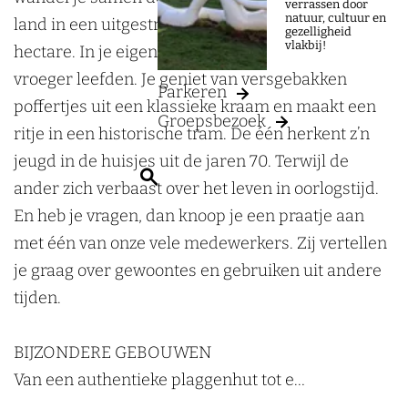
e
N
e
N
e
d
verrassen door
n
p
O
s
n
natuur, cultuur en
land in een uitgestrekt museumpark van 44
d
e
d
e
r
e
gezelligheid
l
e
p
O
l
vlakbij!
hectare. In je eigen tempo ontdek je hoe mensen
e
d
e
d
l
r
u
n
e
p
u
vroeger leefden. Je geniet van versgebakken
r
e
r
e
a
l
Parkeren
c
l
n
e
c
poffertjes uit een klassieke kraam en maakt een
l
r
l
r
n
a
Groepsbezoek
h
u
l
n
h
ritje in een historische tram. De één herkent z’n
a
l
a
l
d
n
t
c
u
l
t
jeugd in de huisjes uit de jaren 70. Terwijl de
n
a
n
a
s
d
Z
m
h
c
u
m
ander zich verbaast over het leven in oorlogstijd.
d
n
d
n
O
s
o
u
t
h
c
u
En heb je vragen, dan knoop je een praatje aan
s
d
s
d
p
O
e
s
m
t
h
s
met één van onze vele medewerkers. Zij vertellen
O
s
O
s
e
p
k
e
u
m
t
e
je graag over gewoontes en gebruiken uit andere
p
O
p
O
n
e
e
u
s
u
m
u
tijden.
e
p
e
p
l
n
n
m
e
s
u
m
n
e
n
e
u
l
u
e
s
BIJZONDERE GEBOUWEN
l
n
l
n
c
u
m
u
e
Van een authentieke plaggenhut tot e…
u
l
u
l
h
c
m
u