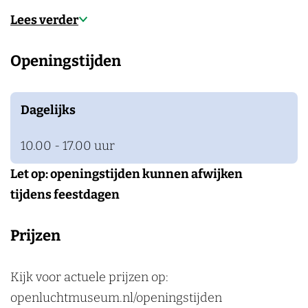
c
u
c
u
t
h
m
Lees verder
h
c
h
c
m
t
t
h
t
h
u
m
Openingstijden
m
t
m
t
s
u
u
m
u
m
e
s
s
u
s
u
u
e
Dagelijks
e
s
e
s
m
u
10.00 - 17.00 uur
u
e
u
e
m
m
u
m
u
Let op: openingstijden kunnen afwijken
m
m
tijdens feestdagen
Prijzen
Kijk voor actuele prijzen op:
openluchtmuseum.nl/openingstijden