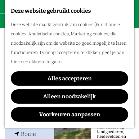
Deze website gebruikt cookies
F
Routes
G
a
M
Deze website maakt gebruik van cookies (Functionele
a
Airborne Museum
v
e
Wandelen
cookies, Analytische cookies, Marketing cookies) die
n
o
n
Hartenstein
Fietsroutes
noodzakelijk zijn om de website zo goed mogelijk te laten
a
r
u
functioneren. Door op accepteren te klikken, geef je aan
a
Fietsen tussen
i
hiermee akkoord te gaan.
r
heuvels en
e
d
rivieren
t
Alles accepteren
Contact
e
e
Ontdek op deze
h
afwisselende
Alleen noodzakelijk
Utrechtseweg 232
n
fietsroute door de
o
Veluwezoom de
6862 AZ
Oosterbeek
overgang van
m
bosrijke heuvels
Voorkeuren aanpassen
n
Plan je route
naar het open
e
rivierenlandschap,
a
met onderweg
p
landgoederen,
n
a
Route
heidevelden en