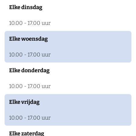
n
t
r
Elke dinsdag
e
t
n
e
10.00 - 17.00 uur
s
n
t
s
Elke woensdag
e
t
10.00 - 17.00 uur
i
e
n
i
Elke donderdag
n
10.00 - 17.00 uur
Elke vrijdag
10.00 - 17.00 uur
Elke zaterdag