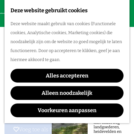
Deze website gebruikt cookies
F
Routes
G
a
M
Deze website maakt gebruik van cookies (Functionele
a
B&B Immerloopark
v
e
Wandelen
cookies, Analytische cookies, Marketing cookies) die
n
o
n
Fietsroutes
noodzakelijk zijn om de website zo goed mogelijk te laten
a
r
u
functioneren. Door op accepteren te klikken, geef je aan
a
Fietsen tussen
i
hiermee akkoord te gaan.
r
heuvels en
e
Contact
d
rivieren
t
Alles accepteren
e
Appelschahof 16
e
Ontdek op deze
h
6835 JK
Arnhem
afwisselende
Alleen noodzakelijk
n
fietsroute door de
o
n
Plan je route
Veluwezoom de
overgang van
m
a
bosrijke heuvels
Voorkeuren aanpassen
naar het open
e
a
rivierenlandschap,
met onderweg
p
r
landgoederen,
Voeg toe als favoriet
Voeg toe als favoriet
heidevelden en