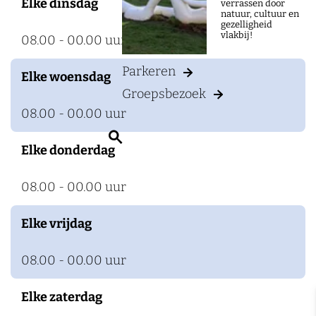
Elke dinsdag
verrassen door
natuur, cultuur en
gezelligheid
vlakbij!
08.00 - 00.00 uur
Parkeren
Elke woensdag
Groepsbezoek
08.00 - 00.00 uur
Z
Elke donderdag
o
e
08.00 - 00.00 uur
k
e
Elke vrijdag
n
08.00 - 00.00 uur
Elke zaterdag