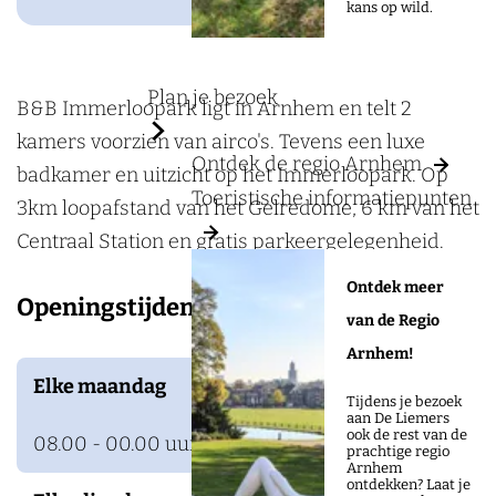
a
B
kans op wild.
g
&
e
B
Plan je bezoek
I
B&B Immerloopark ligt in Arnhem en telt 2
m
kamers voorzien van airco's. Tevens een luxe
Ontdek de regio Arnhem
m
badkamer en uitzicht op het Immerloopark. Op
Toeristische informatiepunten
e
3km loopafstand van het Gelredome, 6 km van het
r
Centraal Station en gratis parkeergelegenheid.
l
Ontdek meer
Openingstijden
o
van de Regio
o
Arnhem!
p
Elke maandag
Tijdens je bezoek
a
aan De Liemers
ook de rest van de
r
08.00 - 00.00 uur
prachtige regio
Arnhem
k
ontdekken? Laat je