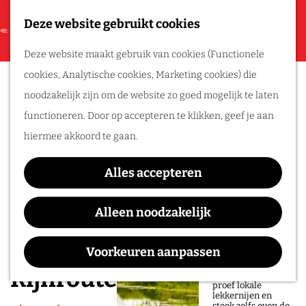
In een weekend
Deze website gebruikt cookies
F
Cultuur en Historie
G
a
M
Deze website maakt gebruik van cookies (Functionele
a
v
e
cookies, Analytische cookies, Marketing cookies) die
Routes
n
o
n
noodzakelijk zijn om de website zo goed mogelijk te laten
a
r
u
functioneren. Door op accepteren te klikken, geef je aan
Wandelroutes
a
i
hiermee akkoord te gaan.
Fietsroutes
r
e
d
t
Alles accepteren
Fietsen en
e
e
Genieten
h
Alleen noodzakelijk
n
o
Ontdek de smaken
en schoonheid van
m
De Liemers tijdens
Voorkeuren aanpassen
de Tour Culinair.
e
Fiets langs
Rijnroute
sfeervolle plekjes,
p
proef lokale
lekkernijen en
steek zelfs even de