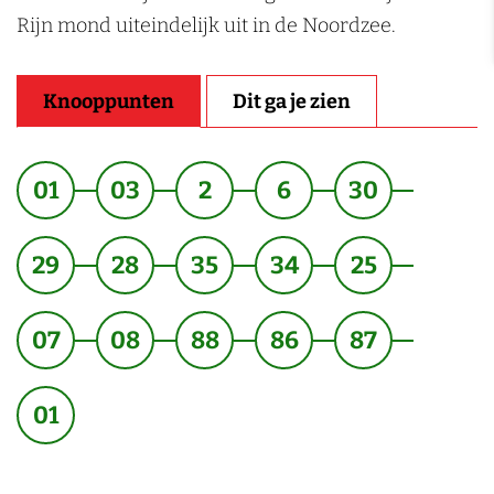
Rijn mond uiteindelijk uit in de Noordzee.
Knooppunten
Dit ga je zien
01
03
2
6
30
29
28
35
34
25
07
08
88
86
87
01