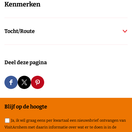
Kenmerken
Tocht/Route
Deel deze pagina
D
D
D
e
e
e
e
e
e
Blijf op de hoogte
l
l
l
Ja, ik wil graag eens per kwartaal een nieuwsbrief ontvangen van
d
d
d
VisitArnhem met daarin informatie over wat er te doen is in de
e
e
e