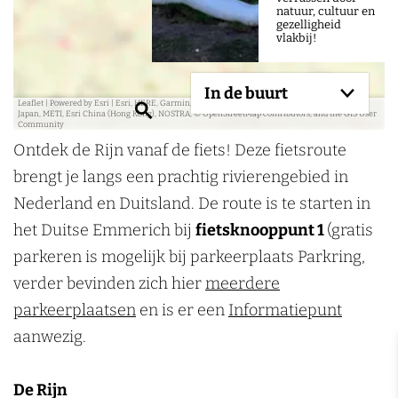
natuur, cultuur en
gezelligheid
vlakbij!
In de buurt
Leaflet
|
Powered by Esri | Esri, HERE, Garmin, USGS, Intermap, INCREMENT P, NRCAN, Esri
Z
Japan, METI, Esri China (Hong Kong), NOSTRA, © OpenStreetMap contributors, and the GIS User
Community
o
Ontdek de Rijn vanaf de fiets! Deze fietsroute
e
brengt je langs een prachtig rivierengebied in
k
Nederland en Duitsland. De route is te starten in
e
het Duitse Emmerich bij
fietsknooppunt 1
(gratis
n
parkeren is mogelijk bij parkeerplaats Parkring,
verder bevinden zich hier
meerdere
parkeerplaatsen
en is er een
Informatiepunt
aanwezig.
De Rijn