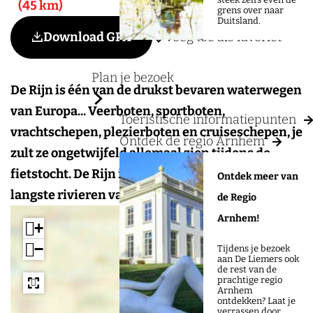
a
45 km
grens over naar
g
Duitsland.
Voeg toe als favoriet
Download GPX
Voeg toe als favoriet
e
Plan je bezoek
De Rijn is één van de drukst bevaren waterwegen
van Europa... Veerboten, sportboten,
Toeristische informatiepunten
vrachtschepen, plezierboten en cruiseschepen, je
Ontdek de regio Arnhem
zult ze ongetwijfeld allemaal zien tijdens de
fietstocht. De Rijn is met 1320 km één van de
Ontdek meer van
langste rivieren van Europa.
de Regio
Arnhem!
+
−
Tijdens je bezoek
aan De Liemers ook
de rest van de
prachtige regio
Arnhem
ontdekken? Laat je
verrassen door