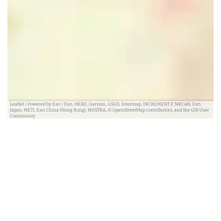
Leaflet
|
Powered by Esri | Esri, HERE, Garmin, USGS, Intermap, INCREMENT P, NRCAN, Esri
Japan, METI, Esri China (Hong Kong), NOSTRA, © OpenStreetMap contributors, and the GIS User
Community
In de buurt