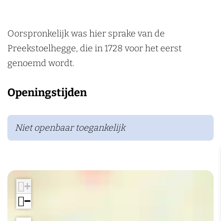
a
i
g
e
e
t
Oorspronkelijk was hier sprake van de
e
Preekstoelhegge, die in 1728 voor het eerst
r
genoemd wordt.
s
Openingstijden
b
e
r
Niet openbaar toegankelijk
g
+
−