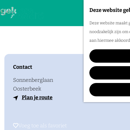
Deze website ge
G
Deze website maakt g
a
noodzakelijk zijn om 
n
aan hiermee akkoord 
a
a
r
Contact
d
e
Sonnenberglaan
h
Oosterbeek
o
n
Plan je route
m
a
e
a
p
r
Voeg toe als favoriet
Voeg toe als favoriet