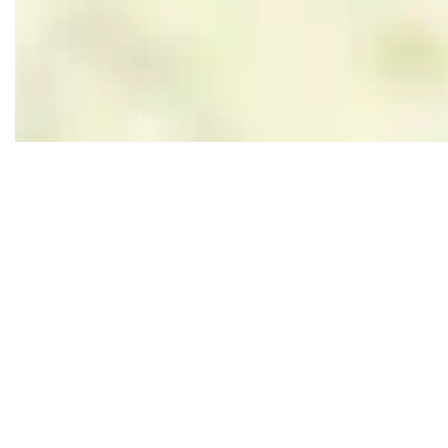
Leaflet
|
Powered by Esri | Esri, HERE, Garmin, USGS, Intermap, INCREMENT P, NRCAN, Esri Japan, M
In de buurt