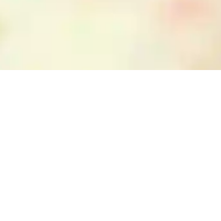
ETI, Esri China (Hong Kong), NOSTRA, © OpenStreetMap contributors, and the GIS User Community