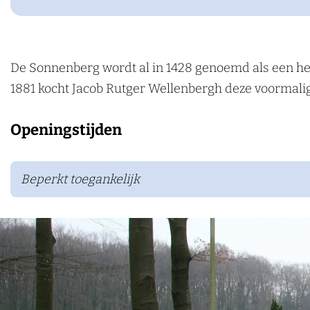
a
S
g
o
e
n
n
De Sonnenberg wordt al in 1428 genoemd als een he
e
1881 kocht Jacob Rutger Wellenbergh deze voormal
n
Openingstijden
b
e
r
Beperkt toegankelijk
g
h