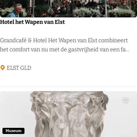
n
m
u
Hotel het Wapen van Elst
s
e
H
Grandcafé & Hotel Het Wapen van Elst combineert
u
o
het comfort van nu met de gastvrijheid van een fa...
m
t
e
ELST GLD
l
h
e
t
Voeg
W
a
p
Museum