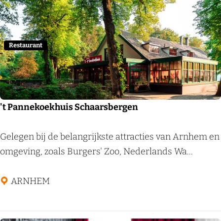
s
Voeg
t
,
d
Restaurant
e
e
e
n
't Pannekoekhuis Schaarsbergen
d
e
'
Gelegen bij de belangrijkste attracties van Arnhem en
n
t
omgeving, zoals Burgers' Zoo, Nederlands Wa...
d
P
e
a
ARNHEM
n
n
a
n