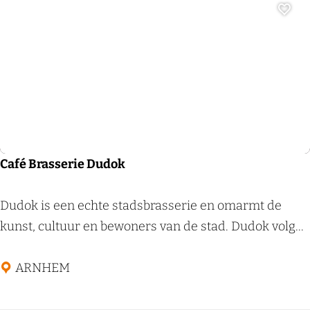
a
Voeg
t
e
r
Restaurant
Café Brasserie Dudok
C
Dudok is een echte stadsbrasserie en omarmt de
a
kunst, cultuur en bewoners van de stad. Dudok volg...
f
é
ARNHEM
B
r