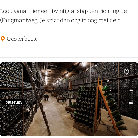
n
2
Loop vanaf hier een twintigtal stappen richting de
3
(Fangman)weg. Je staat dan oog in oog met de b...
.
V
Oosterbeek
a
n
L
e
Voeg
n
n
e
Museum
p