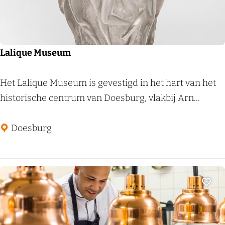
e
n
v
a
Lalique Museum
n
E
L
Het Lalique Museum is gevestigd in het hart van het
l
a
historische centrum van Doesburg, vlakbij Arn...
s
l
t
i
Doesburg
q
u
e
M
Voeg
u
s