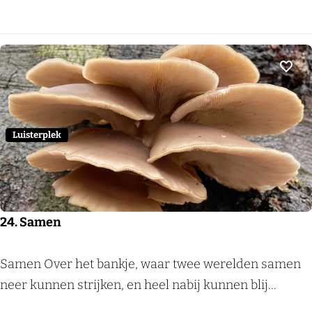
u
e
m
l
M
o
Voeg
d
e
z
Luisterplek
24. Samen
2
Samen Over het bankje, waar twee werelden samen
4
neer kunnen strijken, en heel nabij kunnen blij...
.