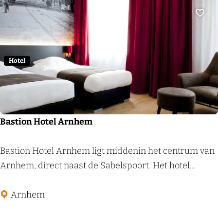
a
e
k
k
Voeg
t
o
s
e
l
k
Hotel
a
h
k
u
!
i
s
Bastion Hotel Arnhem
S
c
B
Bastion Hotel Arnhem ligt middenin het centrum van
h
a
Arnhem, direct naast de Sabelspoort. Het hotel...
a
s
a
t
Arnhem
r
i