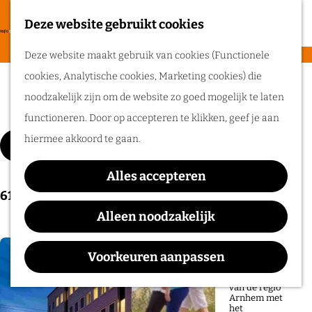
heerlijke zomer
in de regio
Deze website gebruikt cookies
F
Arnhem.
G
a
M
Deze website maakt gebruik van cookies (Functionele
a
v
e
cookies, Analytische cookies, Marketing cookies) die
n
Routes
Locaties
o
n
noodzakelijk zijn om de website zo goed mogelijk te laten
a
r
u
functioneren. Door op accepteren te klikken, geef je aan
a
Wandelen
i
W
S
hiermee akkoord te gaan.
r
Filter
Fietsen
e
a
o
d
Routeplanner
t
Alles accepteren
t
r
e
S
616
Resultaten
e
z
t
Ga op pad in
h
o
Alleen noodzakelijk
n
o
e
onze regio!
o
r
e
e
m
t
Voorkeuren aanpassen
Ontdek de
k
r
natuur en rijke
e
Voeg
e
geschiedenis
j
o
van de regio
p
e
Arnhem met
e
p
het