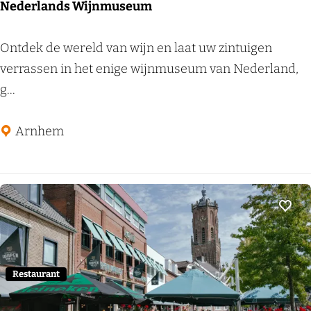
Nederlands Wijnmuseum
N
Ontdek de wereld van wijn en laat uw zintuigen
e
verrassen in het enige wijnmuseum van Nederland,
d
g...
e
r
Arnhem
l
a
n
d
Voeg
s
W
i
Restaurant
j