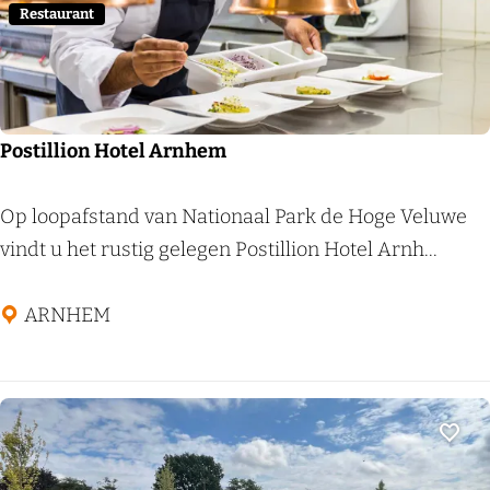
e
Restaurant
u
m
Postillion Hotel Arnhem
P
Op loopafstand van Nationaal Park de Hoge Veluwe
o
vindt u het rustig gelegen Postillion Hotel Arnh...
s
t
ARNHEM
i
l
l
i
Voeg
o