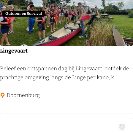
n
H
Outdoor en Survival
o
t
e
l
Lingevaart
A
r
L
Beleef een ontspannen dag bij Lingevaart: ontdek de
n
i
prachtige omgeving langs de Linge per kano, k...
h
n
e
g
Doornenburg
m
e
v
a
a