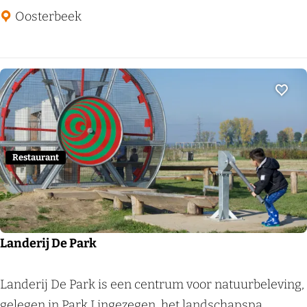
Z
Oosterbeek
u
l
l
e
Voeg
n
w
e
Restaurant
e
e
n
b
Landerij De Park
o
s
L
Landerij De Park is een centrum voor natuurbeleving,
b
a
gelegen in Park Lingezegen, het landschapspa...