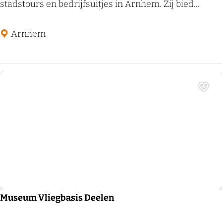
r
stadstours en bedrijfsuitjes in Arnhem. Zij bied...
n
h
Arnhem
e
m
L
i
Voeg
f
e
Militair erfgoed
Museum Vliegbasis Deelen