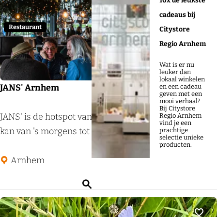
10x de leukste
n
cadeaus bij
E
Restaurant
Citystore
x
Regio Arnhem
p
Wat is er nu
r
leuker dan
lokaal winkelen
e
JANS' Arnhem
en een cadeau
geven met een
s
mooi verhaal?
Bij Citystore
s
J
JANS' is de hotspot van de Arnhemse binnenstad. Je
Regio Arnhem
vind je een
A
A
kan van 's morgens tot 's avonds laat binnenlo...
prachtige
selectie unieke
r
N
producten.
n
S
Arnhem
h
'
Z
e
A
o
m
r
e