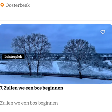
S
Oosterbeek
a
m
e
n
Voeg
Luisterplek
7. Zullen we een bos beginnen
7
Zullen we een bos beginnen
.