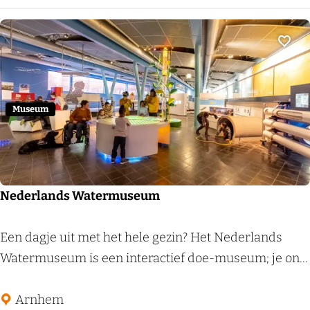
s
o
b
n
e
H
Voeg
r
o
g
t
e
e
Museum
n
l
A
r
n
Nederlands Watermuseum
h
e
N
Een dagje uit met het hele gezin? Het Nederlands
m
e
Watermuseum is een interactief doe-museum; je on...
d
e
Arnhem