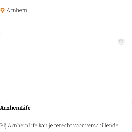
r
t
Arnhem
V
i
e
r
Voeg
Stadswandeling met gids
ArnhemLife
A
Bij ArnhemLife kan je terecht voor verschillende