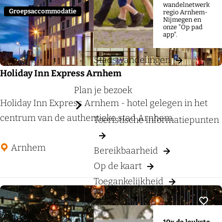
a
r
wandelnetwerk
:
Groepsaccommodatie
regio Arnhem-
g
o
Nijmegen en
onze "Op pad
e
p
app".
:
Stadswandelingen
Holiday Inn Express Arnhem
Plan je bezoek
H
Holiday Inn Express Arnhem - hotel gelegen in het
o
centrum van de authentieke stad Arnhem.
Toeristische informatiepunten
l
i
Arnhem
Bereikbaarheid
d
Op de kaart
a
Toegankelijkheid
y
Zakelijk
I
Voeg
n