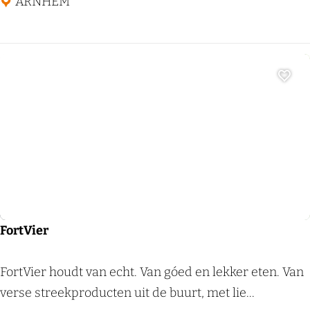
k
ARNHEM
w
a
r
t
Voeg
i
e
r
Restaurant
A
r
n
h
FortVier
e
m
F
FortVier houdt van echt. Van góed en lekker eten. Van
o
verse streekproducten uit de buurt, met lie...