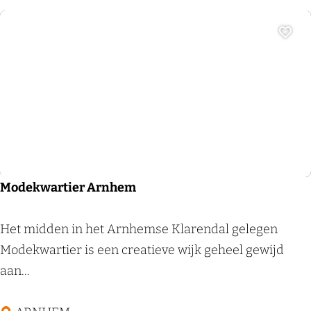
a
s
Voeg
s
e
r
Winkelcentrum
i
e
D
u
Modekwartier Arnhem
d
o
M
Het midden in het Arnhemse Klarendal gelegen
k
o
Modekwartier is een creatieve wijk geheel gewijd
d
aan...
e