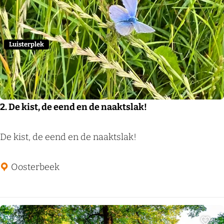
n
Voeg
k
h
e
e
n
m
Luisterplek
2. De kist, de eend en de naaktslak!
2
De kist, de eend en de naaktslak!
.
D
Oosterbeek
e
k
i