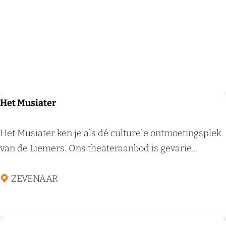
Voeg
r
t
Theaterpodium
Het Musiater
H
Het Musiater ken je als dé culturele ontmoetingsplek
e
van de Liemers. Ons theateraanbod is gevarie...
t
M
ZEVENAAR
u
s
i