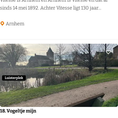
Vitesse is Arnhem en Arnhem is Vitesse en dat al
i
sinds 14 mei 1892. Achter Vitesse ligt 130 jaar...
t
e
Arnhem
s
s
e
Voeg
Luisterplek
18. Vogeltje mijn